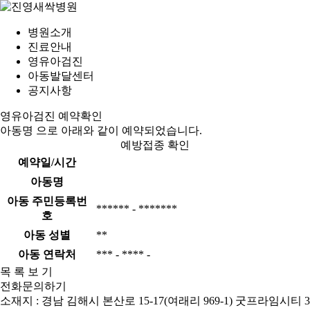
병원소개
진료안내
영유아검진
아동발달센터
공지사항
영유아검진 예약확인
아동명
으로 아래와 같이 예약되었습니다.
예방접종 확인
예약일/시간
아동명
아동 주민등록번
****** - *******
호
아동 성별
**
아동 연락처
*** - **** -
목 록 보 기
전화문의하기
소재지 : 경남 김해시 본산로 15-17(여래리 969-1) 굿프라임시티 3