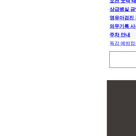
오전 굿닥 
상급병실 금
영유아검진 
의무기록 사
주차 안내
독감 예방접