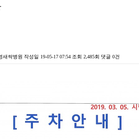
항
내
영새싹병원
작성일
19-05-17 07:54
조회
2,485회
댓글
0건