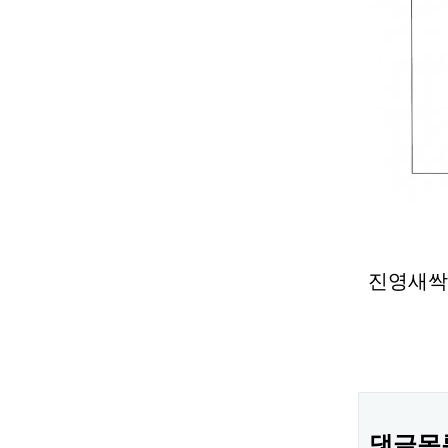
진영새싹병
댓글목