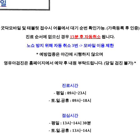
굿닥모바일 및 태블릿 접수시 어플에서 대기 순번 확인가능
. (
가족등록 후 인증
)
진료 순서에 없으신 경우
15
분 후 자동취소
됩니다
.
노쇼 방지 위해 자동 취소
3
번
->
모바일 이용 제한
*
예방접종은 야간에 시행하지 않으며
영유아검진은 홈페이지에서
예약 후 내원 부탁드립니다
. (
당일 검진 불가
) *
진료시간
- 평일 : 09시~23시
- 토.일.공휴 : 09시~18시
점심시간
- 평일 : 13시~14시 30분
- 토.일.공휴 : 13시~14시