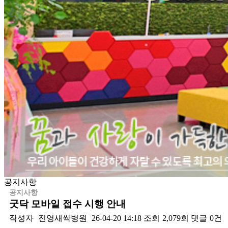
공지사항
공지사항
굿닥 모바일 접수 시행 안내
작성자
진영새싹병원
26-04-20 14:18
조회
2,079회
댓글
0건