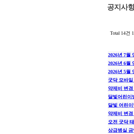
공지사
Total 14건
1
2026년 7월
2026년 6월
2026년 5월
굿닥 모바일
약제비 변경
달빛어린이병
달빛 어린이
약제비 변경
오전 굿닥 
상급병실 금