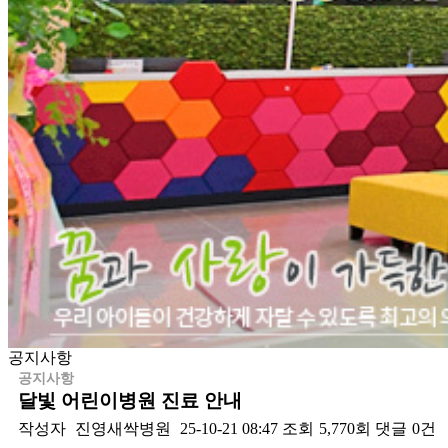
공지사항
공지사항
달빛 어린이병원 진료 안내
작성자
진영새싹병원
25-10-21 08:47
조회
5,770회
댓글
0건